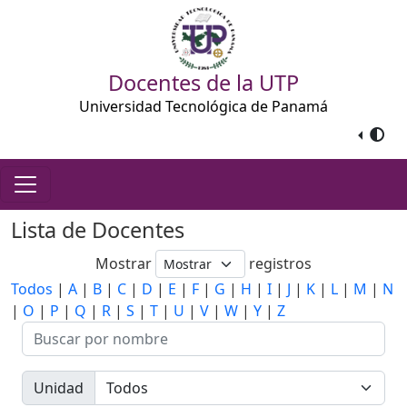
Docentes de la UTP
Universidad Tecnológica de Panamá
Lista de Docentes
Mostrar
registros
Todos
|
A
|
B
|
C
|
D
|
E
|
F
|
G
|
H
|
I
|
J
|
K
|
L
|
M
|
N
|
O
|
P
|
Q
|
R
|
S
|
T
|
U
|
V
|
W
|
Y
|
Z
Unidad