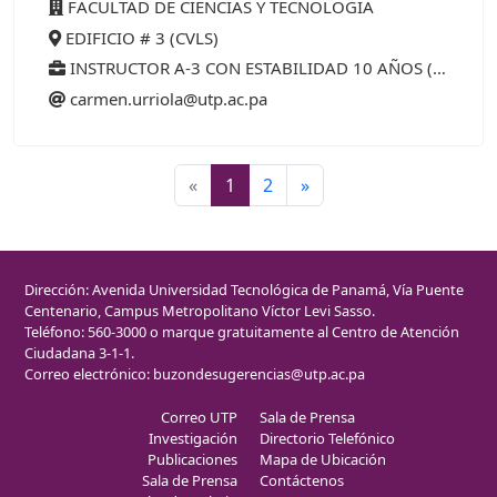
FACULTAD DE CIENCIAS Y TECNOLOGÍA
EDIFICIO # 3 (CVLS)
INSTRUCTOR A-3 CON ESTABILIDAD 10 AÑOS (15%)
carmen.urriola@utp.ac.pa
«
1
2
»
Dirección: Avenida Universidad Tecnológica de Panamá, Vía Puente
Centenario, Campus Metropolitano Víctor Levi Sasso.
Teléfono: 560-3000 o marque gratuitamente al Centro de Atención
Ciudadana 3-1-1.
Correo electrónico:
buzondesugerencias@utp.ac.pa
Correo UTP
Sala de Prensa
Investigación
Directorio Telefónico
Publicaciones
Mapa de Ubicación
Sala de Prensa
Contáctenos