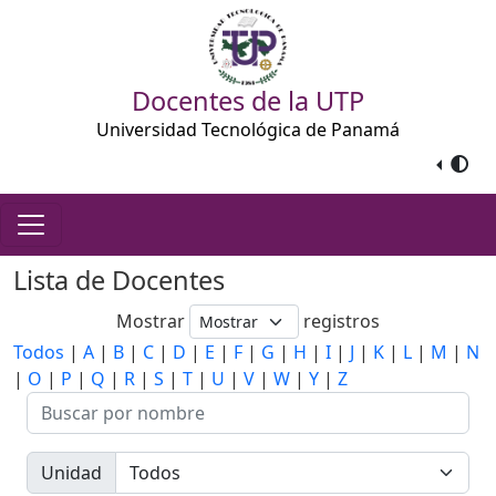
Docentes de la UTP
Universidad Tecnológica de Panamá
Lista de Docentes
Mostrar
registros
Todos
|
A
|
B
|
C
|
D
|
E
|
F
|
G
|
H
|
I
|
J
|
K
|
L
|
M
|
N
|
O
|
P
|
Q
|
R
|
S
|
T
|
U
|
V
|
W
|
Y
|
Z
Unidad