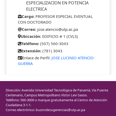
ESPECIALIZACION EN POTENCIA
ELECTRICA
Cargo:
PROFESOR ESPECIAL EVENTUAL
CON DOCTORADO
Correo:
jose.atencio@utp.ac.pa
Ubicación:
EDIFICIO # 1 (CVLS)
Teléfono:
(507) 560-3043
Extensión:
(781) 3043
Enlace de Perfil:
JOSE LUCINIO ATENCIO
GUERRA
Dirección: Avenida Universidad Tecnológica de Panamá, Vía Puente
Centenario, Campus Metropolitano Víctor Levi Sasso.
Teléfono: 560-3000 o marque gratuitamente al Centro de Atención
Ciudadana 3-1-1.
Correo electrónico:
buzondesugerencias@utp.ac.pa