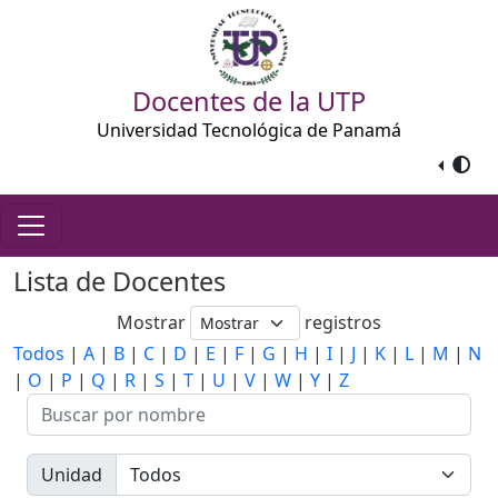
Docentes de la UTP
Universidad Tecnológica de Panamá
Lista de Docentes
Mostrar
registros
Todos
|
A
|
B
|
C
|
D
|
E
|
F
|
G
|
H
|
I
|
J
|
K
|
L
|
M
|
N
|
O
|
P
|
Q
|
R
|
S
|
T
|
U
|
V
|
W
|
Y
|
Z
Unidad