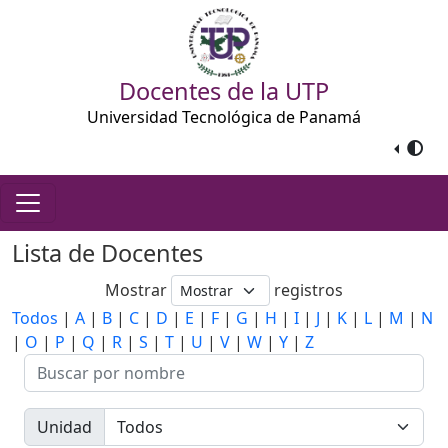
Docentes de la UTP
Universidad Tecnológica de Panamá
Lista de Docentes
Mostrar
registros
Todos
|
A
|
B
|
C
|
D
|
E
|
F
|
G
|
H
|
I
|
J
|
K
|
L
|
M
|
N
|
O
|
P
|
Q
|
R
|
S
|
T
|
U
|
V
|
W
|
Y
|
Z
Unidad