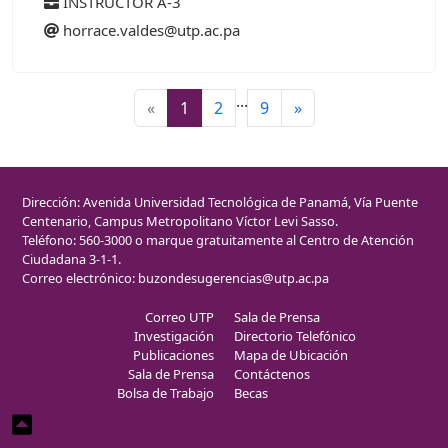
INSTRUCTOR A-3
horrace.valdes@utp.ac.pa
...
«
1
2
9
»
Dirección: Avenida Universidad Tecnológica de Panamá, Vía Puente
Centenario, Campus Metropolitano Víctor Levi Sasso.
Teléfono: 560-3000 o marque gratuitamente al Centro de Atención
Ciudadana 3-1-1.
Correo electrónico:
buzondesugerencias@utp.ac.pa
Correo UTP
Sala de Prensa
Investigación
Directorio Telefónico
Publicaciones
Mapa de Ubicación
Sala de Prensa
Contáctenos
Bolsa de Trabajo
Becas