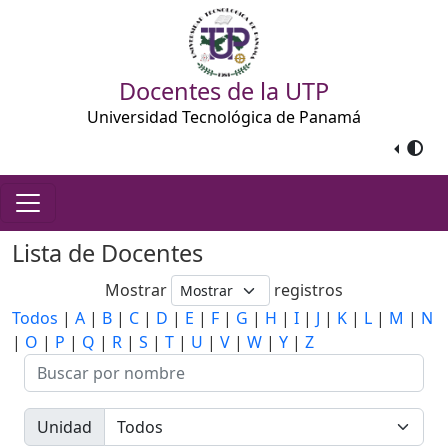
Docentes de la UTP
Universidad Tecnológica de Panamá
Lista de Docentes
Mostrar
registros
Todos
|
A
|
B
|
C
|
D
|
E
|
F
|
G
|
H
|
I
|
J
|
K
|
L
|
M
|
N
|
O
|
P
|
Q
|
R
|
S
|
T
|
U
|
V
|
W
|
Y
|
Z
Unidad