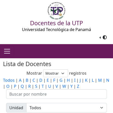
Docentes de la UTP
Universidad Tecnológica de Panamá
Lista de Docentes
Mostrar
registros
Todos
|
A
|
B
|
C
|
D
|
E
|
F
|
G
|
H
|
I
|
J
|
K
|
L
|
M
|
N
|
O
|
P
|
Q
|
R
|
S
|
T
|
U
|
V
|
W
|
Y
|
Z
Unidad