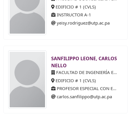
EDIFICIO # 1 (CVLS)
INSTRUCTOR A-1
yeisy.rodriguez@utp.ac.pa
SANFILIPPO LEONE, CARLOS
NELLO
FACULTAD DE INGENIERÍA ELÉCTRICA
EDIFICIO # 1 (CVLS)
PROFESOR ESPECIAL CON ESTABILIDAD 20 AÑOS (40%)
carlos.sanfilippo@utp.ac.pa