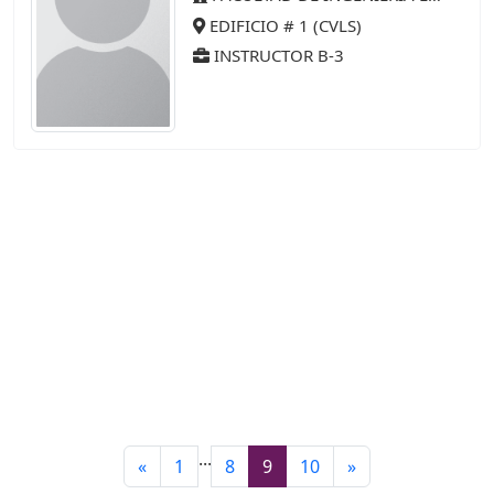
EDIFICIO # 1 (CVLS)
INSTRUCTOR B-3
...
«
1
8
9
10
»