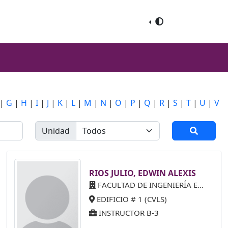
|
G
|
H
|
I
|
J
|
K
|
L
|
M
|
N
|
O
|
P
|
Q
|
R
|
S
|
T
|
U
|
V
Unidad
RIOS JULIO, EDWIN ALEXIS
FACULTAD DE INGENIERÍA ELÉCTRICA
EDIFICIO # 1 (CVLS)
INSTRUCTOR B-3