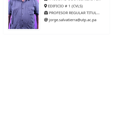
EDIFICIO # 1 (CVLS)
PROFESOR REGULAR TITULAR 35 AÑOS (75%)
jorge.salvatierra@utp.ac.pa