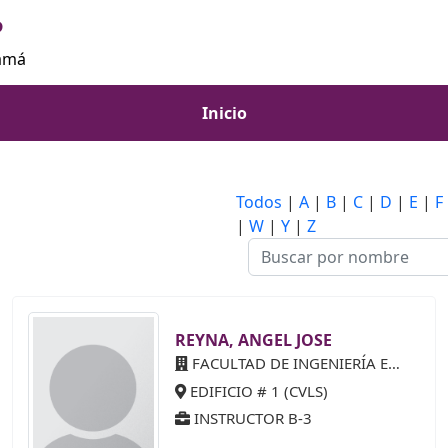
P
namá
Inicio
Todos
|
A
|
B
|
C
|
D
|
E
|
F
|
W
|
Y
|
Z
REYNA, ANGEL JOSE
FACULTAD DE INGENIERÍA ELÉCTRICA
EDIFICIO # 1 (CVLS)
INSTRUCTOR B-3