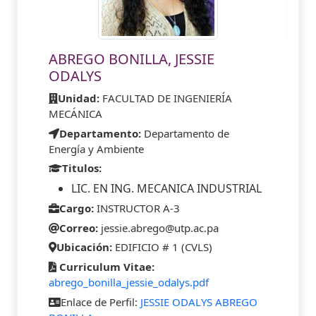
ABREGO BONILLA, JESSIE
ODALYS
Unidad:
FACULTAD DE INGENIERÍA
MECÁNICA
Departamento:
Departamento de
Energía y Ambiente
Titulos:
LIC. EN ING. MECANICA INDUSTRIAL
Cargo:
INSTRUCTOR A-3
Correo:
jessie.abrego@utp.ac.pa
Ubicación:
EDIFICIO # 1 (CVLS)
Curriculum Vitae:
abrego_bonilla_jessie_odalys.pdf
Enlace de Perfil:
JESSIE ODALYS ABREGO