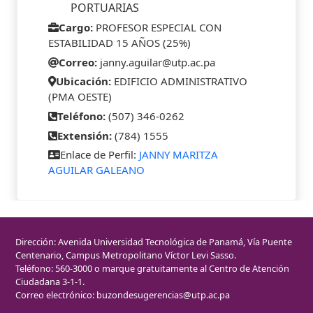
PORTUARIAS
Cargo:
PROFESOR ESPECIAL CON
ESTABILIDAD 15 AÑOS (25%)
Correo:
janny.aguilar@utp.ac.pa
Ubicación:
EDIFICIO ADMINISTRATIVO
(PMA OESTE)
Teléfono:
(507) 346-0262
Extensión:
(784) 1555
Enlace de Perfil:
JANNY MARITZA
AGUILAR GALEANO
Dirección: Avenida Universidad Tecnológica de Panamá, Vía Puente
Centenario, Campus Metropolitano Víctor Levi Sasso.
Teléfono: 560-3000 o marque gratuitamente al Centro de Atención
Ciudadana 3-1-1.
Correo electrónico:
buzondesugerencias@utp.ac.pa