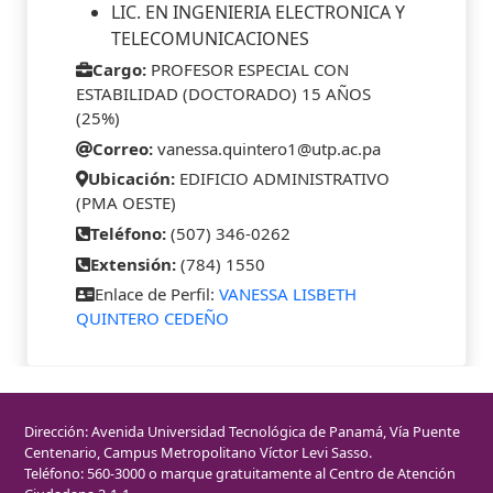
LIC. EN INGENIERIA ELECTRONICA Y
TELECOMUNICACIONES
Cargo:
PROFESOR ESPECIAL CON
ESTABILIDAD (DOCTORADO) 15 AÑOS
(25%)
Correo:
vanessa.quintero1@utp.ac.pa
Ubicación:
EDIFICIO ADMINISTRATIVO
(PMA OESTE)
Teléfono:
(507) 346-0262
Extensión:
(784) 1550
Enlace de Perfil:
VANESSA LISBETH
QUINTERO CEDEÑO
Dirección: Avenida Universidad Tecnológica de Panamá, Vía Puente
Centenario, Campus Metropolitano Víctor Levi Sasso.
Teléfono: 560-3000 o marque gratuitamente al Centro de Atención