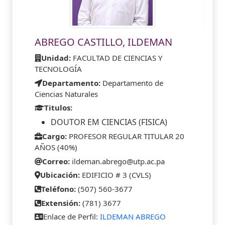
ABREGO CASTILLO, ILDEMAN
Unidad:
FACULTAD DE CIENCIAS Y
TECNOLOGÍA
Departamento:
Departamento de
Ciencias Naturales
Titulos:
DOUTOR EM CIENCIAS (FISICA)
Cargo:
PROFESOR REGULAR TITULAR 20
AÑOS (40%)
Correo:
ildeman.abrego@utp.ac.pa
Ubicación:
EDIFICIO # 3 (CVLS)
Teléfono:
(507) 560-3677
Extensión:
(781) 3677
Enlace de Perfil:
ILDEMAN ABREGO